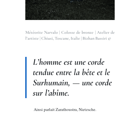
Météorite Narvalo | Colosse de bronze | Atelier de
l’artiste | Chiusi, Toscane, Italie | Bizhan Bassiri ©
L’homme est une corde
tendue entre la bête et le
Surhumain, — une corde
sur l’abîme.
Ainsi parlait Zarathoustra, Nietzsche.