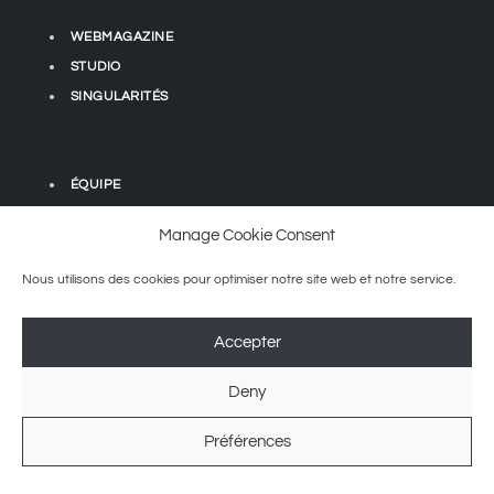
WEBMAGAZINE
STUDIO
SINGULARITÉS
ÉQUIPE
PARTENARIATS
Manage Cookie Consent
CONTACT
Nous utilisons des cookies pour optimiser notre site web et notre service.
CULTURAMA
Accepter
CULTURAMA, explorateur de tendances, est la nouvelle
destination des découvreurs défendant le meilleur de l’Art, de
Deny
l’Architecture et du Design afin de réinventer votre style de vie
contemporain.
Préférences