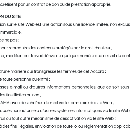
ncrétisent par un contrat de don ou de prestation approprié.
ION DU SITE
ion sur le site Web est une action sous une licence limitée, non exclus
ommerciale.
de ne pas :
b pour reproduire des contenus protégés par le droit d’auteur ;
diter, modifier tout travail dérivé de quelque manière que ce soit du co
eb d’une manière qui transgresse les termes de cet Accord ;
de toute personne ou entité ;
esses e-mail ou d’autres informations personnelles, que ce soit sous
 fins illicites ou non ;
A avec des chaînes de mail via le formulaire du site Web ;
n accès non autorisé à d’autres systèmes informatiques via le site Web 
irus ou tout autre mécanisme de désactivation via le site Web ;
b à des fins illégales, en violation de toute loi ou réglementation applicab