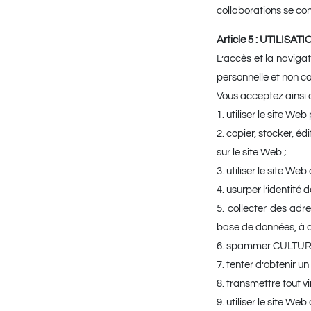
collaborations se co
Article 5 : UTILISAT
L’accès et la navigat
personnelle et non c
Vous acceptez ainsi 
1. utiliser le site We
2. copier, stocker, é
sur le site Web ;
3. utiliser le site W
4. usurper l’identité 
5. collecter des adr
base de données, à des
6. spammer CULTURAM
7. tenter d’obtenir u
8. transmettre tout v
9. utiliser le site We