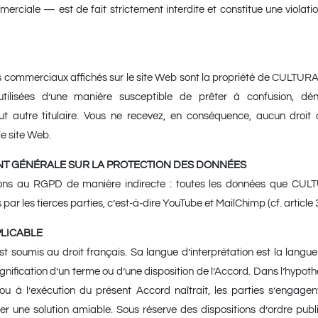
rciale — est de fait strictement interdite et constitue une violation
ms commerciaux affichés sur le site Web sont la propriété de CULTU
tilisées d’une manière susceptible de prêter à confusion, déni
autre titulaire. Vous ne recevez, en conséquence, aucun droit d’
le site Web.
EMENT GÉNÉRALE SUR LA PROTECTION DES DONNÉES
ns au RGPD de manière indirecte : toutes les données que CUL
par les tierces parties, c’est-à-dire YouTube et MailChimp (cf. article 3
PPLICABLE
t soumis au droit français. Sa langue d’interprétation est la langu
ignification d’un terme ou d’une disposition de l’Accord. Dans l’hypothès
t/ou à l’exécution du présent Accord naîtrait, les parties s’engage
er une solution amiable. Sous réserve des dispositions d’ordre public,