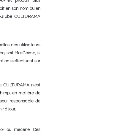
RAMA produit plus
soit en son nom ou en
 YouTube CULTURAMA
elles des utilisateurs
éo, soit MailChimp, si
tion s’effectuent sur
que CULTURAMA n’est
Chimp, en matière de
e seul responsable de
r à jour.
onsor ou mécène. Ces