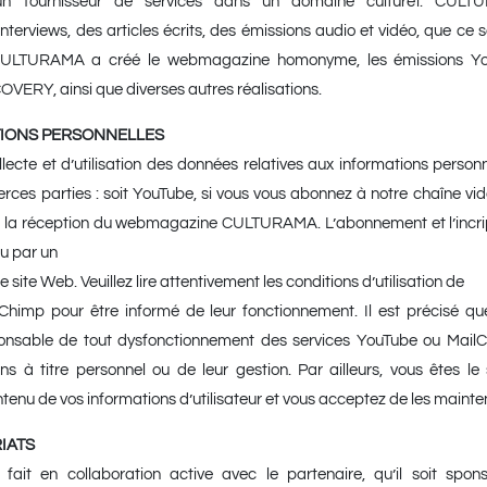
 fournisseur de services dans un domaine culturel. CULTU
nterviews, des articles écrits, des émissions audio et vidéo, que ce 
i, CULTURAMA a créé le webmagazine homonyme, les émissions
RY, ainsi que diverses autres réalisations.
MATIONS PERSONNELLES
lecte et d’utilisation des données relatives aux informations personn
ierces parties : soit YouTube, si vous vous abonnez à notre chaîne vid
à la réception du webmagazine CULTURAMA. L’abonnement et l’incrip
ou par un
e site Web. Veuillez lire attentivement les conditions d’utilisation de
Chimp pour être informé de leur fonctionnement. Il est précisé 
onsable de tout dysfonctionnement des services YouTube ou Mail
ons à titre personnel ou de leur gestion. Par ailleurs, vous êtes l
ntenu de vos informations d’utilisateur et vous acceptez de les mainteni
RIATS
 fait en collaboration active avec le partenaire, qu’il soit sp