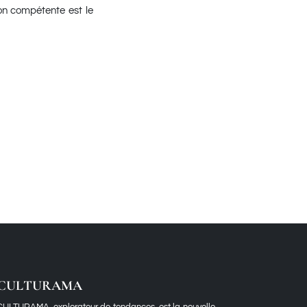
tion compétente est le
CULTURAMA
CULTURAMA, explorateur de tendances, est la nouvelle