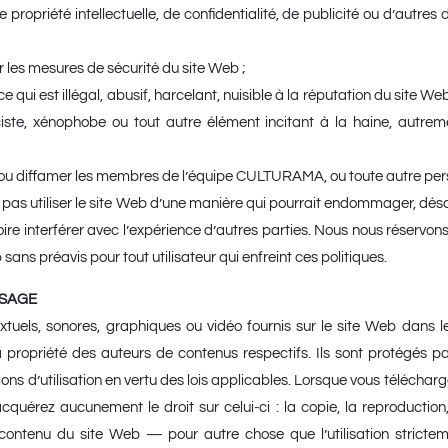
de propriété intellectuelle, de confidentialité, de publicité ou d’autres
r les mesures de sécurité du site Web ;
ce qui est illégal, abusif, harcelant, nuisible à la réputation du site
iste, xénophobe ou tout autre élément incitant à la haine, autrem
r ou diffamer les membres de l’équipe CULTURAMA, ou toute autre per
pas utiliser le site Web d’une manière qui pourrait endommager, désa
voire interférer avec l’expérience d’autres parties. Nous nous réservons 
sans préavis pour tout utilisateur qui enfreint ces politiques.
’USAGE
xtuels, sonores, graphiques ou vidéo fournis sur le site Web dans l
opriété des auteurs de contenus respectifs. Ils sont protégés par
ions d’utilisation en vertu des lois applicables. Lorsque vous télécha
cquérez aucunement le droit sur celui-ci : la copie, la reproduction,
 contenu du site Web — pour autre chose que l’utilisation strictem