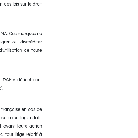
 des lois sur le droit
RAMA. Ces marques ne
grer ou discréditer
utilisation de toute
TURAMA détient sont
).
e française en cas de
e où un litige relatif
nt avant toute action
 tout litige relatif à