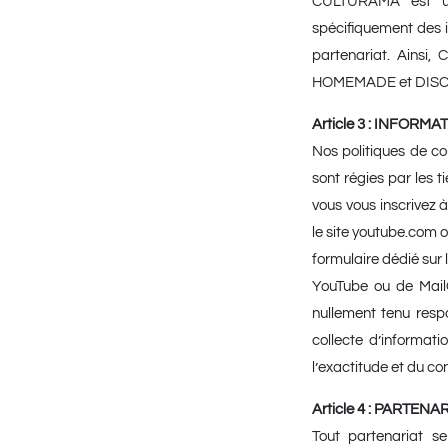
CULTURAMA est un
spécifiquement des i
partenariat. Ains
HOMEMADE et DISCOVE
Article 3 : INFOR
Nos politiques de col
sont régies par les t
vous vous inscrivez 
le site youtube.com 
formulaire dédié sur l
YouTube ou de Mail
nullement tenu resp
collecte d’informati
l’exactitude et du co
Article 4 : PARTENA
Tout partenariat se